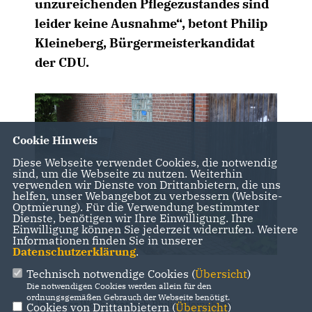
unzureichenden Pflegezustandes sind
leider keine Ausnahme“, betont Philip
Kleineberg, Bürgermeisterkandidat
der CDU.
Cookie Hinweis
Diese Webseite verwendet Cookies, die notwendig
sind, um die Webseite zu nutzen. Weiterhin
verwenden wir Dienste von Drittanbietern, die uns
helfen, unser Webangebot zu verbessern (Website-
Optmierung). Für die Verwendung bestimmter
Dienste, benötigen wir Ihre Einwilligung. Ihre
Einwilligung können Sie jederzeit widerrufen. Weitere
Informationen finden Sie in unserer
Datenschutzerklärung
.
Technisch notwendige Cookies (
Übersicht
)
Die notwendigen Cookies werden allein für den
ordnungsgemäßen Gebrauch der Webseite benötigt.
In dieser Woche hat sich Philip Kleineberg
Cookies von Drittanbietern (
Übersicht
)