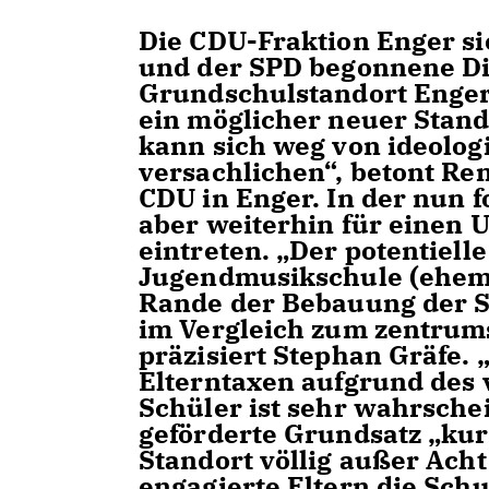
Die CDU-Fraktion Enger si
und der SPD begonnene Di
Grundschulstandort Enger-
ein möglicher neuer Stand
kann sich weg von ideolog
versachlichen“, betont Re
CDU in Enger. In der nun 
aber weiterhin für einen
eintreten. „Der potentiell
Jugendmusikschule (ehema
Rande der Bebauung der St
im Vergleich zum zentrums
präzisiert Stephan Gräfe
Elterntaxen aufgrund des v
Schüler ist sehr wahrsche
geförderte Grundsatz „ku
Standort völlig außer Ach
engagierte Eltern die Sch