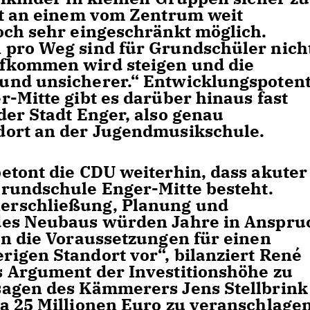
st an einem vom Zentrum weit
ch sehr eingeschränkt möglich.
pro Weg sind für Grundschüler nich
fkommen wird steigen und die
und unsicherer.“ Entwicklungspotent
-Mitte gibt es darüber hinaus fast
der Stadt Enger, also genau
dort an der Jugendmusikschule.
etont die CDU weiterhin, dass akuter
Grundschule Enger-Mitte besteht.
erschließung, Planung und
des Neubaus würden Jahre in Anspru
n die Voraussetzungen für einen
igen Standort vor“, bilanziert René
 Argument der Investitionshöhe zu
agen des Kämmerers Jens Stellbrink
wa 25 Millionen Euro zu veranschlagen