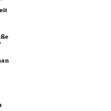
eit
aße
e
han
n