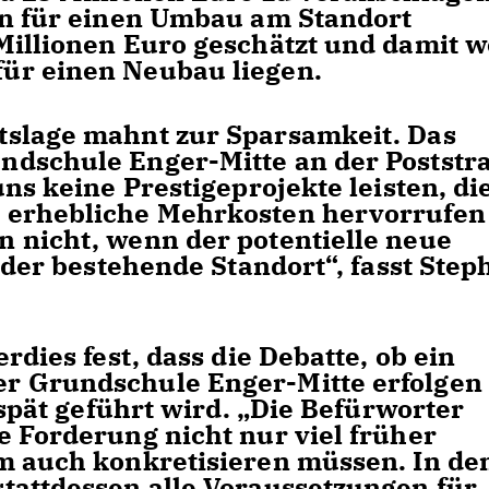
en für einen Umbau am Standort
illionen Euro geschätzt und damit w
̈r einen Neubau liegen.
slage mahnt zur Sparsamkeit. Das
ndschule Enger-Mitte an der Poststr
 uns keine Prestigeprojekte leisten, di
 erhebliche Mehrkosten hervorrufen
 nicht, wenn der potentielle neue
s der bestehende Standort“, fasst Step
erdies fest, dass die Debatte, ob ein
r Grundschule Enger-Mitte erfolgen
spät geführt wird. „Die Befürworter
e Forderung nicht nur viel früher
m auch konkretisieren müssen. In de
tattdessen alle Voraussetzungen für