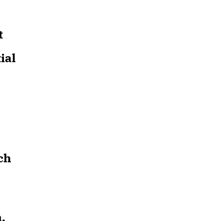
t
ial
ch
.