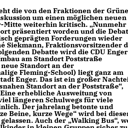
eht die von den Fraktionen der Grün
skussion um einen möglichen neuen
Mitte weiterhin kritisch. „Nunmehr 
ort präsentiert worden und die Debat
isch geprägten Forderungen wieder
né Siekmann, Fraktionsvorsitzender 
folgenden Debatte wird die CDU Enger
 Umbau am Standort Poststraße
e neue Standort an der
lige Fleming-School) liegt ganz am
adt Enger. Das ist ein großer Nachtei
nahen Standort an der Poststraße“,
. „Eine erhebliche Ausweitung von
iel längeren Schulwegs für viele
inlich. Der jahrelang betonte und
rze Beine, kurze Wege“ wird bei dies
t gelassen. Auch der „Walking Bus“, w
ulkinder in kleinen Gruppen sicher zu