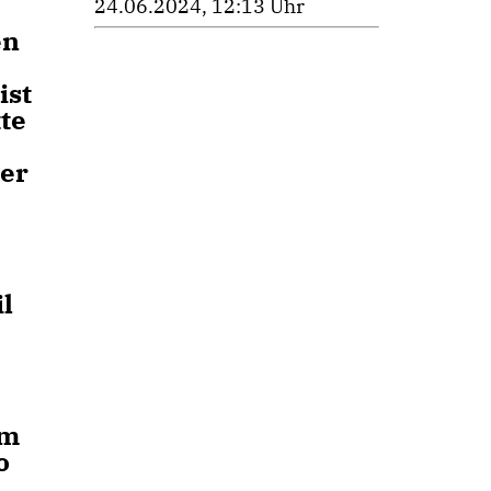
24.06.2024, 12:13 Uhr
en
ist
te
der
l
em
o