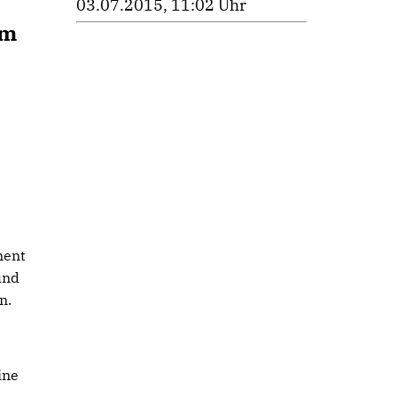
03.07.2015, 11:02 Uhr
am
ment
und
n.
ine