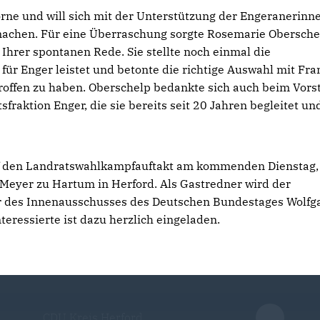
rne und will sich mit der Unterstützung der Engeranerinn
achen. Für eine Überraschung sorgte Rosemarie Obersche
 Ihrer spontanen Rede. Sie stellte noch einmal die
 für Enger leistet und betonte die richtige Auswahl mit Fra
roffen zu haben. Oberschelp bedankte sich auch beim Vors
aktion Enger, die sie bereits seit 20 Jahren begleitet un
uf den Landratswahlkampfauftakt am kommenden Dienstag,
Meyer zu Hartum in Herford. Als Gastredner wird der
 des Innenausschusses des Deutschen Bundestages Wolfg
eressierte ist dazu herzlich eingeladen.
CDU Kreis Herford