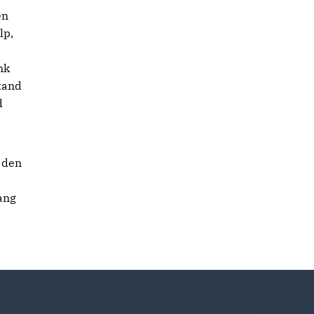
en
lp,
nk
tand
d
 den
ang