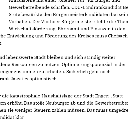
Anlaufstelle mit einer „offenen Tür“ für Bürger und
Gewerbetreibende schaffen. CDU-Landratskandidat B
Stute bestärkte den Bürgermeisterkandidaten bei sei
Vorhaben. Der Vlothoer Bürgermeister stellte die Th
Wirtschaftsförderung, Ehrenamt und Finanzen in den
liche Entwicklung und Förderung des Kreises muss Chefsac
n.
nd lebenswerte Stadt bleiben und sich ständig weiter
ndene Ressourcen zu nutzen, Optimierungspotenzial in der
enger zusammen zu arbeiten. Sicherlich geht noch
rank Jaksties optimistisch.
die katastrophale Haushaltslage der Stadt Enger: „Statt
n erhöht. Das stößt Neubürger ab und die Gewerbetreib
denen sie weniger Steuern zahlen müssen. Das muss umgedr
didat klar.