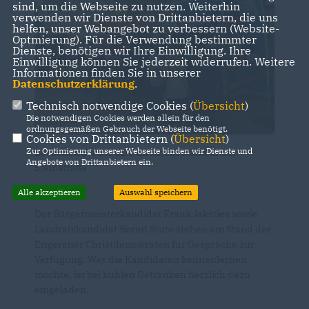
sind, um die Webseite zu nutzen. Weiterhin
verwenden wir Dienste von Drittanbietern, die uns
helfen, unser Webangebot zu verbessern (Website-
Optmierung). Für die Verwendung bestimmter
Dienste, benötigen wir Ihre Einwilligung. Ihre
Einwilligung können Sie jederzeit widerrufen. Weitere
Informationen finden Sie in unserer
Datenschutzerklärung
.
Technisch notwendige Cookies (
Übersicht
)
Die notwendigen Cookies werden allein für den
ordnungsgemäßen Gebrauch der Webseite benötigt.
Cookies von Drittanbietern (
Übersicht
)
Zur Optimierung unserer Webseite binden wir Dienste und
Besuchen Sie die CDU an Ihrem Stand in der
Angebote von Drittanbietern ein.
Steinstraße
Alle akzeptieren
Auswahl speichern
Der Bürgermeisterkandidat Frank Jaksties sowie
Landratskandidat Bernd Stute stehen am Stand der
Engeraner Christdemokraten für Gespräche zur
Verfügung. Wer die Kandidaten kennenlernen
möchte, ist bei kühlen Getränken herzlich dazu
eingeladen.