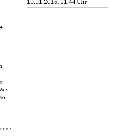
10.01.2015, 11:44 Uhr
e
n
en
„Was
wo
penge