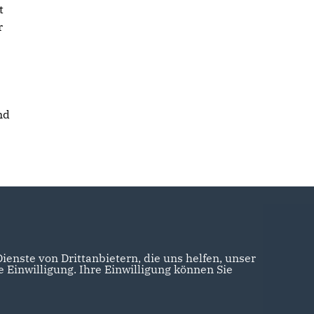
t
r
nd
enste von Drittanbietern, die uns helfen, unser
Einwilligung. Ihre Einwilligung können Sie