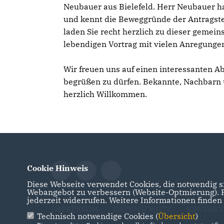
Neubauer aus Bielefeld. Herr Neubauer hat
und kennt die Beweggründe der Antragstell
laden Sie recht herzlich zu dieser gemei
lebendigen Vortrag mit vielen Anregung
Wir freuen uns auf einen interessanten A
begrüßen zu dürfen. Bekannte, Nachbarn 
herzlich Willkommen.
Cookie Hinweis
Diese Webseite verwendet Cookies, die notwendig si
Webangebot zu verbessern (Website-Optmierung). Fü
jederzeit widerrufen. Weitere Informationen finden
IMPRESSUM
DATENSCHUTZ
KONTAKT
Technisch notwendige Cookies (
Übersicht
)